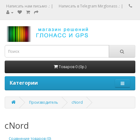
Написать нам письмо .:
|
Написать в Telegram Mirglonass .:
|
Товаров 0 (0р.)
Категории
Производитель
cNord
cNord
Сравнение товаров (0)