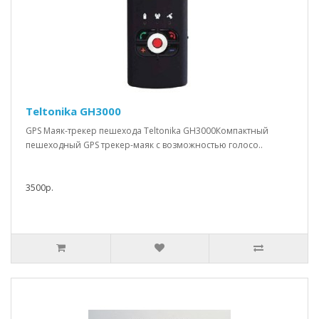
Teltonika GH3000
GPS Маяк-трекер пешехода Teltonika GH3000Компактный
пешеходный GPS трекер-маяк с возможностью голосо..
3500р.